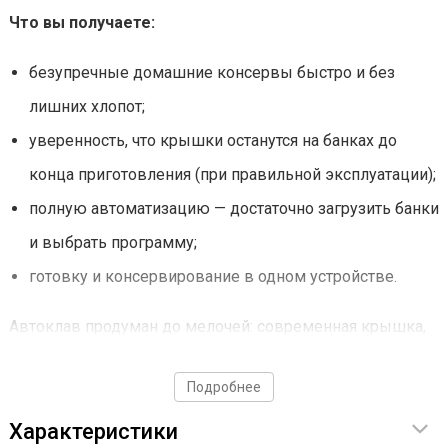
Что вы получаете:
безупречные домашние консервы быстро и без
лишних хлопот;
уверенность, что крышки останутся на банках до
конца приготовления (при правильной эксплуатации);
полную автоматизацию — достаточно загрузить банки
и выбрать программу;
готовку и консервирование в одном устройстве.
Автоклав продуман до мелочей: современная крышка,
чёткая геометрия корпуса и лаконичный дизайн
Подробнее
позволяют ему органично смотреться даже на самой
стильной кухне.
Характеристики