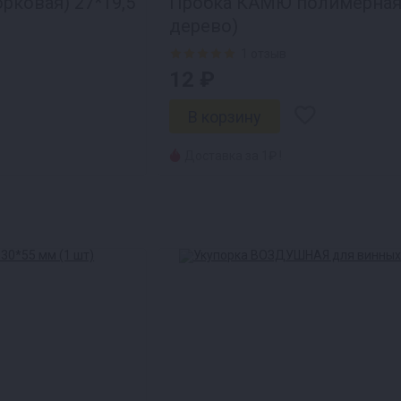
рковая) 27*19,5
Пробка КАМЮ полимерная
дерево)
1 отзыв
12 ₽
Доставка за 1₽ !