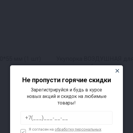
0*55 мм (1 шт)
Укупорка ВОЗДУШНАЯ дл
винных пробок
2 отзыва
Не пропусти горячие скидки
245 ₽
по
Зарегистрируйся и будь в курсе
250 ₽
новых акций и скидок на любимые
товары!
Доставка за 1₽ !
Я согласен на
обработку персональных