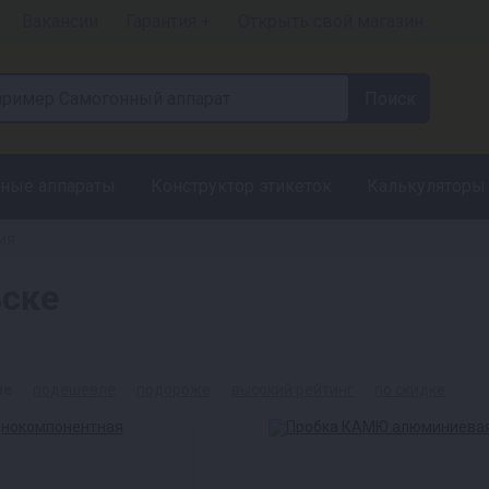
Вакансии
Гарантия +
Открыть свой магазин
ные аппараты
Конструктор этикеток
Калькуляторы
ия
ьске
ые
подешевле
подороже
высокий рейтинг
по скидке