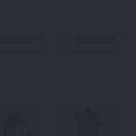
в винные наборы
Осветлители вина