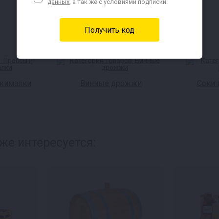
данных
, а так же с условиями подписки.
жималки
Винные дрожжи
Соки 
же интересуется: