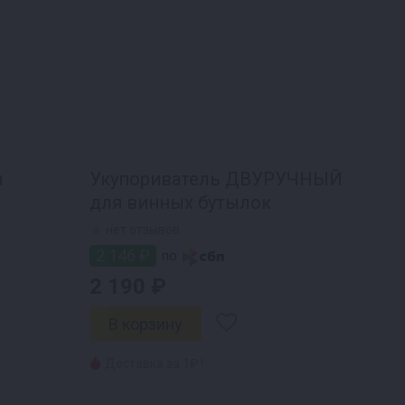
я
Укупориватель ДВУРУЧНЫЙ
для винных бутылок
нет отзывов
2 146 ₽
по
2 190 ₽
Доставка за 1₽ !