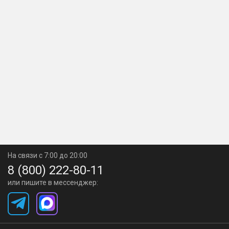
перепродаже, возврату или обмену на денежные
средства, а в случае потери не восстанавливается.
Полная информация о правилах продажи товаров
с использованием подарочных сертификатов в
наших магазинах и по телефону 8-800-222-80-11.
Покупка подарочного сертификата возможна
только за его номинал в рублях, скидки по
текущим акциям — не учитываются.
На связи с 7:00 до 20:00
8 (800) 222-80-11
или пишите в мессенджер: