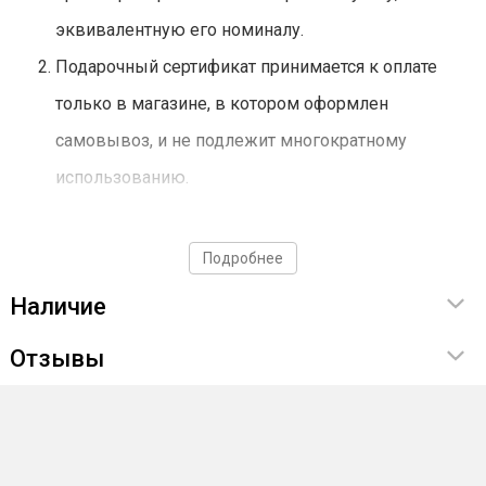
эквивалентную его номиналу.
Подарочный сертификат принимается к оплате
только в магазине, в котором оформлен
самовывоз, и не подлежит многократному
использованию.
При оплате подарочным сертификатом товаров
общей стоимостью ниже его номинала разница в
Подробнее
денежном эквиваленте не компенсируется.
Наличие
При оплате подарочным сертификатом товаров,
Отзывы
общая стоимость которых превышает его
номинал, покупатель доплачивает недостающую
сумму.
Подарочный сертификат не подлежит