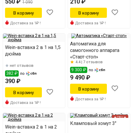
550 ₽
210 ₽
1 090
Доставка за 1₽ !
Доставка за 1₽ !
Автоматика для
Wein-вставка 2 в 1 на 1,5
самогонного аппарата
дюйма
«Старт-стоп»
4.4 |
7 отзывов
нет отзывов
9 300 ₽
по
382 ₽
по
9 490 ₽
390 ₽
Доставка за 1₽ !
Доставка за 1₽ !
★СВЦ★
Кламповый хомут 3"
Wein-вставка 2 в 1 на 2