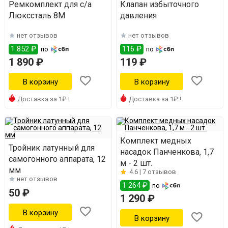
Ремкомплект для с/а
Клапан избыточного
Люкссталь 8М
давления
нет отзывов
нет отзывов
1 852 ₽
116 ₽
по
по
1 890 ₽
119 ₽
Доставка за 1₽ !
Доставка за 1₽ !
Комплект медных
Тройник латунный для
насадок Панченкова, 1,7
самогонного аппарата, 12
м - 2 шт.
мм
4.6 |
7 отзывов
нет отзывов
1 264 ₽
по
50 ₽
1 290 ₽