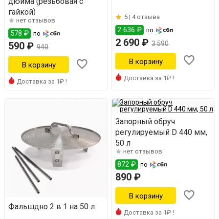
дюйма (резьбовая с
гайкой)
5 |
4 отзыва
нет отзывов
2 636 ₽
по
578 ₽
по
2 690 ₽
3 590
590 ₽
940
Доставка за 1₽ !
Доставка за 1₽ !
Запорный обруч
регулируемый D 440 мм,
50 л
нет отзывов
872 ₽
по
890 ₽
Фальшдно 2 в 1 на 50 л
Доставка за 1₽ !