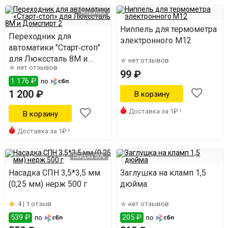
Новинка
Ниппель для термометра
Переходник для
электронного М12
автоматики "Старт‑стоп"
для Люкссталь 8М и
нет отзывов
нет отзывов
Домспирт 2
99 ₽
1 176 ₽
по
1 200 ₽
Доставка за 1₽ !
Доставка за 1₽ !
Скидка 50%
Насадка СПН 3,5*3,5 мм
Заглушка на кламп 1,5
(0,25 мм) нерж 500 г
дюйма
4 |
1 отзыв
нет отзывов
539 ₽
205 ₽
по
по