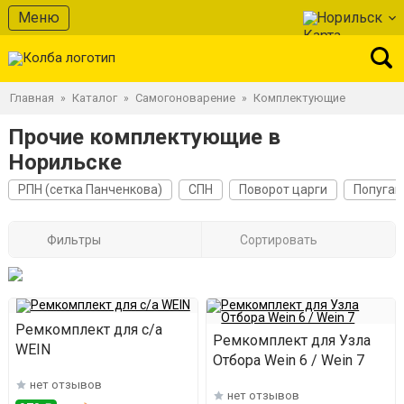
Меню
Норильск
Главная
Каталог
Самогоноварение
Комплектующие
»
»
»
Прочие комплектующие в
Норильске
РПН (сетка Панченкова)
СПН
Поворот царги
Попугай
Фильтры
Сортировать
Ремкомплект для с/а
Ремкомплект для Узла
WEIN
Отбора Wein 6 / Wein 7
нет отзывов
нет отзывов