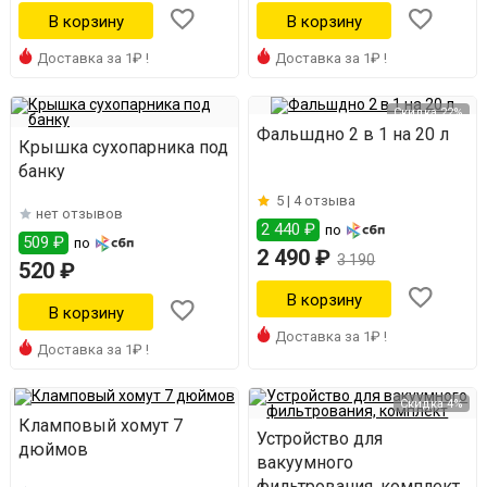
Доставка за 1₽ !
Доставка за 1₽ !
Скидка 22%
Фальшдно 2 в 1 на 20 л
Крышка сухопарника под
банку
5 |
4 отзыва
нет отзывов
2 440 ₽
по
509 ₽
по
2 490 ₽
3 190
520 ₽
Доставка за 1₽ !
Доставка за 1₽ !
Скидка 4%
Кламповый хомут 7
Устройство для
дюймов
вакуумного
фильтрования, комплект