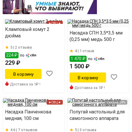
★СВЦ★
Кламповый хомут 2
Насадка СПН 3,5*3,5 мм
дюйма
(0,25 мм) медь 500 г
5 |
2 отзыва
4 |
1 отзыв
224 ₽
по
1 470 ₽
по
229 ₽
1 500 ₽
Доставка за 1₽ !
Доставка за 1₽ !
★СВЦ★
Скидка 24%
Насадка Панченкова
Попугай настольный для
медная, 100 см
самогонного аппарата
4.6 |
7 отзывов
5 |
3 отзыва