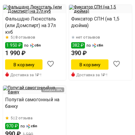
Фальшдно Люкссталь
Фиксатор СПН (на 1,5
(или Домспирт) на 37л
дюйма)
куб
5 |
8 отзывов
нет отзывов
1 950 ₽
382 ₽
по
по
1 990 ₽
390 ₽
Доставка за 1₽ !
Доставка за 1₽ !
Скидка 38%
Попугай самогонный на
банку
5 |
2 отзыва
970 ₽
по
990 ₽
1 590