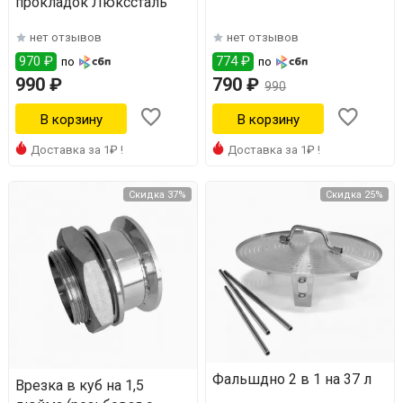
прокладок Люкссталь
нет отзывов
нет отзывов
970 ₽
774 ₽
по
по
990 ₽
790 ₽
990
Доставка за 1₽ !
Доставка за 1₽ !
Скидка 37%
Скидка 25%
Фальшдно 2 в 1 на 37 л
Врезка в куб на 1,5