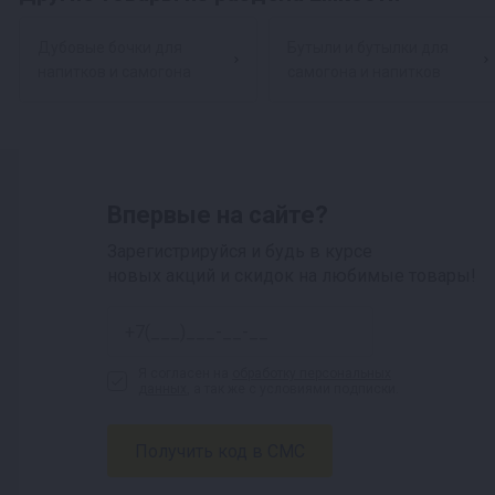
Дубовые бочки для
Бутыли и бутылки для
напитков и самогона
самогона и напитков
Впервые на сайте?
Зарегистрируйся и будь в курсе
новых акций и скидок на любимые товары!
Я согласен на
обработку персональных
данных
, а так же с условиями подписки.