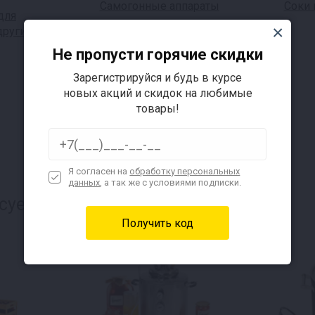
Самогонные аппараты
Соки 
для
другие
Не пропусти горячие скидки
Зарегистрируйся и будь в курсе
новых акций и скидок на любимые
товары!
Я согласен на
обработку персональных
данных
, а так же с условиями подписки.
суется: