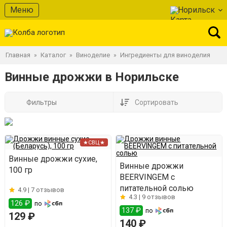
Меню
Норильск
Главная
Каталог
Виноделие
Ингредиенты для виноделия
»
»
»
Винные дрожжи в Норильске
Фильтры
Сортировать
★СВЦ★
Винные дрожжи сухие,
Винные дрожжи
100 гр
BEERVINGEM с
питательной солью
4.9 |
7 отзывов
4.3 |
9 отзывов
126 ₽
по
137 ₽
по
129 ₽
140 ₽