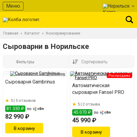
Меню
Норильск
Главная
Каталог
Консервирование
»
»
Сыроварни в Норильске
Фильтры
Сортировать
Новинка
Распродажа
Сыроварня Gambrinus
Автоматическая
сыроварня Fansel PRO
5 |
5 отзывов
5 |
2 отзыва
81 330 ₽
по
45 070 ₽
по
82 990 ₽
45 990 ₽