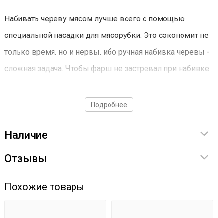
Набивать череву мясом лучше всего с помощью
специальной насадки для мясорубки. Это сэкономит не
только время, но и нервы, ибо ручная набивка черевы -
сложная задача. Чтобы фарш не застревал при набивке
- кусочки шпика не должны составлять более 5 мм.
Если фарш начнет застревать - колбаса будет выглядеть
Подробнее
не очень аппетитно.
Наличие
Характеристики
Отзывы
В упаковке 10 м черевы;
Похожие товары
вмещает в себя 2-3 кг фарша;