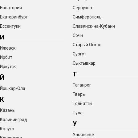
Евпатория
Серпухов
Екатеринбург
Симферополь
Ессентуки
Славянск-на-Кубани
Сочи
И
Старый Оскол
Ижевск
Сургут
Ирбит
Сыктывкар
Иркутск
Т
Й
Таганрог
Йошкар-Ола
Тверь
К
Тольятти
Казань
Тула
Калининград
У
Калуга
Ульяновск