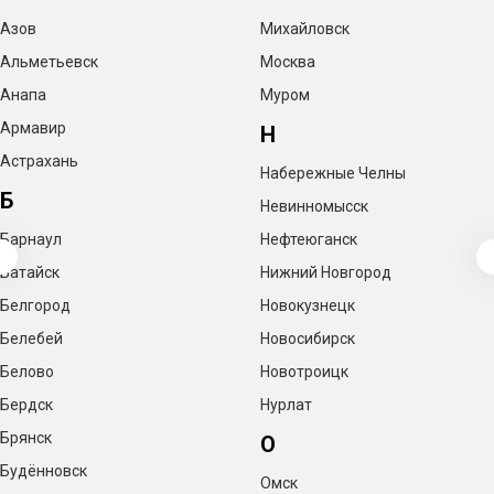
Азов
Михайловск
Альметьевск
Москва
Анапа
Муром
Армавир
Н
Астрахань
Набережные Челны
Б
Невинномысск
Барнаул
Нефтеюганск
Батайск
Нижний Новгород
Белгород
Новокузнецк
Белебей
Новосибирск
Белово
Новотроицк
Бердск
Нурлат
Брянск
О
Будённовск
Омск