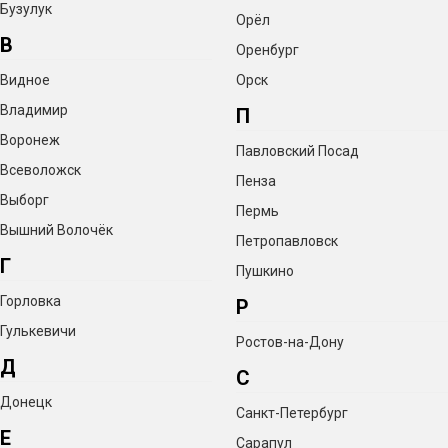
Бузулук
Орёл
В
Оренбург
Видное
Орск
Владимир
П
Воронеж
Павловский Посад
Всеволожск
Пенза
Выборг
Пермь
Вышний Волочёк
Петропавловск
Г
Пушкино
Горловка
Р
Гулькевичи
Ростов-на-Дону
Д
С
Донецк
Санкт-Петербург
Е
Сарапул