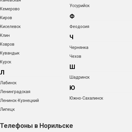
Каневская
Уссурийск
Кемерово
Ф
Киров
Киселевск
Феодосия
Клин
Ч
Ковров
Чернянка
Кувандык
Чехов
Курск
Ш
Л
Шадринск
Лабинск
Ю
Ленинградская
Южно-Сахалинск
Ленинск-Кузнецкий
Липецк
Телефоны в Норильске