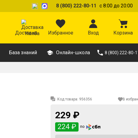
8 (800) 222-80-11
с 8:00 до 20:00
Доставка
Избранное
Вход
Корзина
База знаний
Онлайн-школа
8 (800) 222-80-1
Код товара:
956356
В избра
229 ₽
224 ₽
по