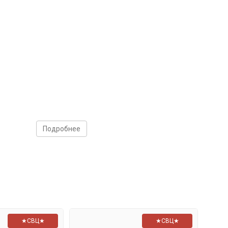
Подробнее
★СВЦ★
★СВЦ★