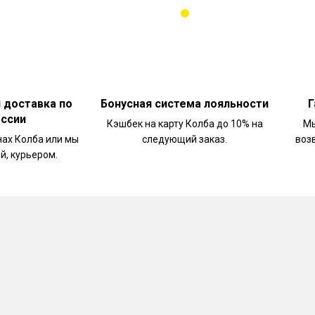
и доставка по
Бонусная система лояльности
Г
оссии
Кэшбек на карту Колба до 10% на
Мы
нах Колба или мы
следующий заказ.
воз
й, курьером.