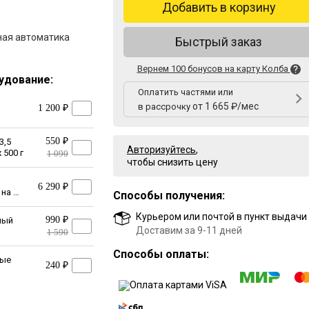
Добавить в корзину
ная автоматика
Быстрый заказ
Вернем 100 бонусов на карту Колба
удование:
Оплатить частями или
от 1 665 ₽/мес
в рассрочку
1 200 ₽
550 ₽
3,5
Авторизуйтесь
,
 500 г
1 090
чтобы снизить цену
6 290 ₽
 на 37
Способы получения:
Курьером или почтой в пункт выдачи
990 ₽
ный
Доставим за 9-11 дней
1 590
Способы оплаты:
вые
240 ₽