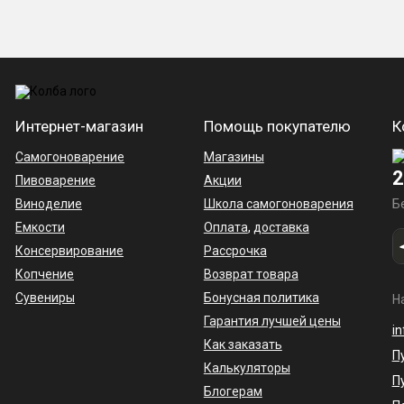
Скачать приложение в:
GooglePlay
AppStore
Инструкция по работе с приложением
.
Интернет-магазин
Помощь покупателю
К
Комплектация
Самогоноварение
Магазины
2
Пивоварение
Акции
Автоматика:
Виноделие
Школа самогоноварения
Б
Емкости
Оплата
,
доставка
Блок питания — 1 шт.
Консервирование
Рассрочка
Копчение
Возврат товара
Модуль автоматики + термодатчик — 1 шт
Сувениры
Бонусная политика
Н
Скоба для фиксации штуцеров — 1 шт.
Гарантия лучшей цены
i
Клапан — 1 шт.
Как заказать
П
Калькуляторы
Саморез — 2 шт.
П
Блогерам
Руководство по автоматике + гарантийный