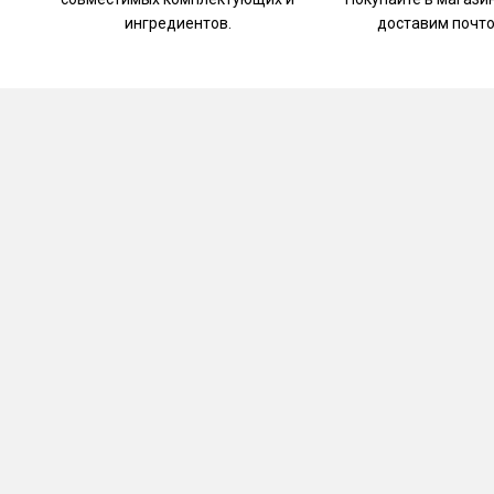
ингредиентов.
доставим почто
Удаленное управление. Управляйте и отслежи
своего смартфона.
Мониторинг в режиме реального времени.
То
показатели.
Расширенные настройки для опытных винок
лимиты срабатывания клапана.
Обучение и поддержка
. Советы по использов
Уведомления
. Приложение отправляет уведо
пользователя или об ошибках в работе.