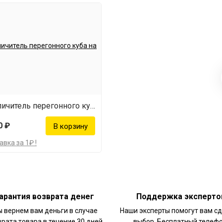
 фракции.
у.
работу за вас.
Увеличитель перегонного куба на 37 л
 и яркого
0 ₽
вка за 1₽ !
арантия возврата денег
Поддержка эксперто
 вернем вам деньги в случае
Наши эксперты помогут вам с
врата товара в течение 30 дней
выбор. Бесплатный телефо