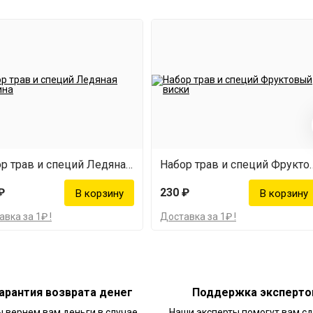
Набор трав и специй Ледяная малина
Набор трав и спец
₽
230 ₽
вка за 1₽ !
Доставка за 1₽ !
арантия возврата денег
Поддержка эксперто
 вернем вам деньги в случае
Наши эксперты помогут вам с