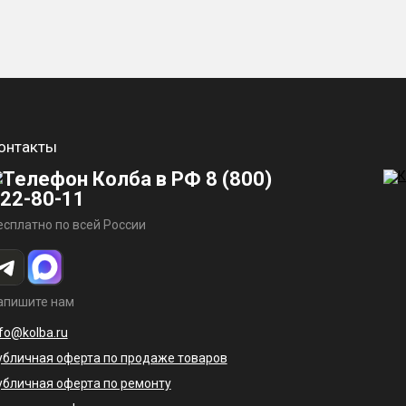
онтакты
8 (800)
22-80-11
есплатно по всей России
апишите нам
nfo@kolba.ru
убличная оферта по продаже товаров
убличная оферта по ремонту