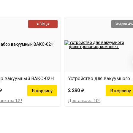
★СВЦ★
Скидка 4%
ор вакуумный ВАКС-02Н
Устройство для вакуумного фи
₽
2 290 ₽
вка за 1₽ !
Доставка за 1₽ !