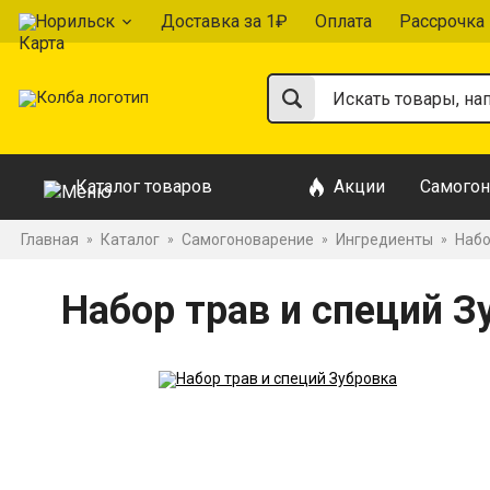
Норильск
Доставка за 1₽
Оплата
Рассрочка
Каталог товаров
Акции
Самогон
Главная
Каталог
Самогоноварение
Ингредиенты
Набо
»
»
»
»
Набор трав и специй З