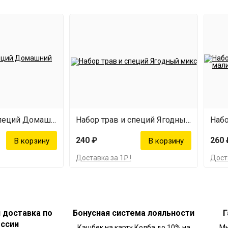
Набор трав и специй Домашний Ром
Набор трав и специй Ягодный микс
240 ₽
260 
Доставка за 1₽ !
Доста
и доставка по
Бонусная система лояльности
Г
оссии
Кэшбек на карту Колба до 10% на
Мы