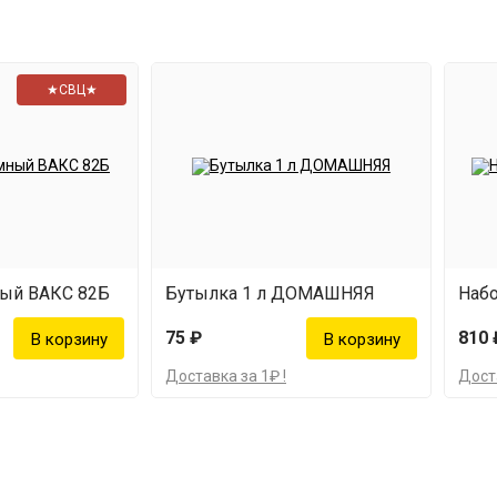
★СВЦ★
ный ВАКС 82Б
Бутылка 1 л ДОМАШНЯЯ
Наб
75 ₽
810 
Доставка за 1₽ !
Доста