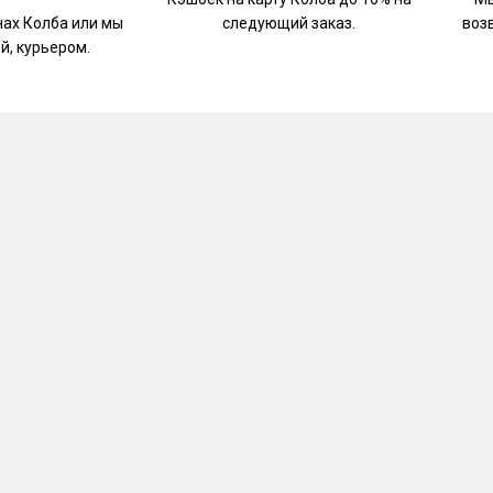
нах Колба или мы
следующий заказ.
воз
й, курьером.