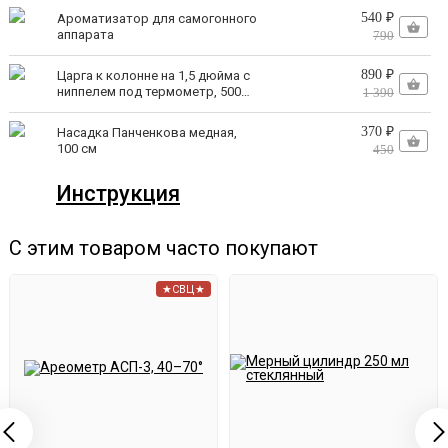
540 ₽
Ароматизатор для самогонного
Никаких посторонних примесей в напитках благодаря
аппарата
790
защите от ржавчины
890 ₽
Царга к колонне на 1,5 дюйма с
ниппелем под термометр, 500
1 390
мм
370 ₽
Насадка Панченкова медная,
100 см
450
Удобный и функциональный куб
Инструкция
кастрюльного типа
С этим товаром часто покупают
★СВЦ★
В отличие от традиционных моделей с сухопарником,
Дымка 2.0 оснащен новым, удобным перегонным
кубом кастрюльного типа, который зарекомендовал
себя на аппаратах Wein и Luxstahl. Бесшовная