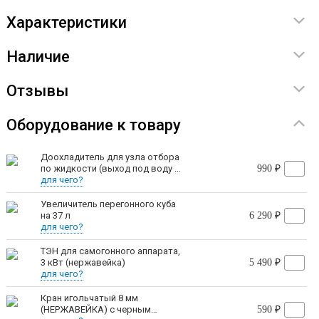
Характеристики
С Wein ReForm+ вы сможете приготовить множество
напитков:
Наличие
спирт 96,6°;
Отзывы
классический самогон;
Оборудование к товару
ароматные дистилляты;
ароматные водки;
Доохладитель для узла отбора
по жидкости (выход под воду -
990 ₽
джин;
резьба 1/2)
для чего?
самбуку;
Увеличитель перегонного куба
на 37 л
6 290 ₽
для чего?
виски;
ТЭН для самогонного аппарата,
бренди;
3 кВт (нержавейка)
5 490 ₽
для чего?
кальвадос и многие другие.
Кран игольчатый 8 мм
(НЕРЖАВЕЙКА) с черным
590 ₽
Просто выберите нужный режим (дистилляции,