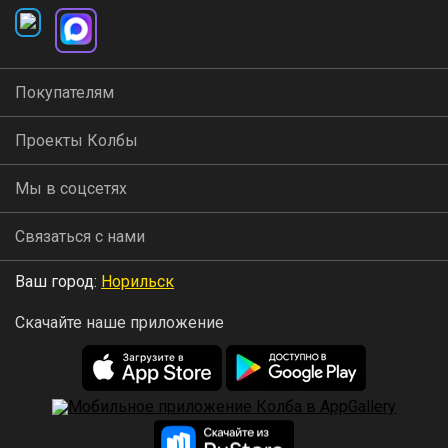
способом. Найти шланги нужного размера и длины
можно в любом магазине сантехнических товаров.
Покупателям
Правильная разводка шлангов
Проекты Колбы
Подведение с одной стороны, отведение с другой —
Мы в соцсетях
предотвращает запутывание шлангов и делает
Связаться с нами
перегонку более удобной.
Ваш город:
Норильск
Скачайте наше приложение
Легкий удобный слив барды
благодаря крану