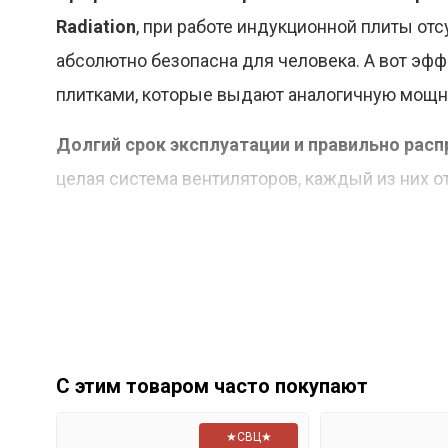
Radiation
, при работе индукционной плиты отс
абсолютно безопасна для человека. А вот эфф
плитками, которые выдают аналогичную мощн
Долгий срок эксплуатации и правильно рас
целая система вентиляторов, каждый из них о
Smart Fan
). В итоге получается оптимизиров
В плитке есть два встроенных процессора
, 
Постоянное поддержание заданной темпер
технологии
Temperature Control
. В комплекте
температурные показания и передаёт их в пр
С этим товаром часто покупают
Характеристики
★СВЦ★