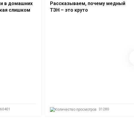
ки в домашних
Рассказываем, почему медный
ожая слишком
ТЭН – это круто
60401
31280