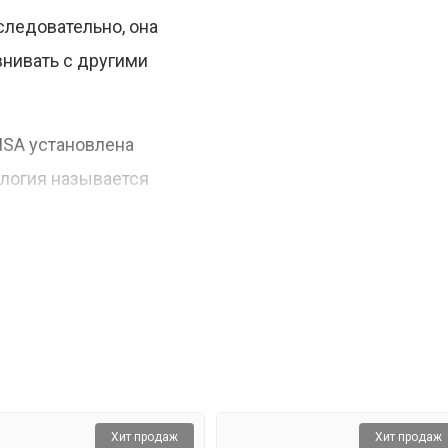
следовательно, она
внивать с другими
ISA установлена
ология называется
долго.
уру, благодаря
Щуп считывает
Хит продаж
Хит продаж