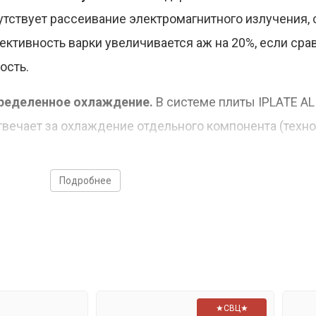
утствует рассеивание электромагнитного излучения, 
ективность варки увеличивается аж на 20%, если сра
ость.
пределенное охлаждение.
В системе плиты IPLATE AL
твечает за охлаждение отдельного компонента (техн
анное и эффективное охлаждение - плитка прослужит 
Подробнее
- они отвечают за все процессы.
атуры.
Плита умеет поддерживать заданную температ
 к плите идёт щуп, который помещается в жидкость. 
оцессор плиты.
★СВЦ★