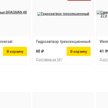
iversal
Гидрозатвор трехсекционный
Wein
65 ₽
41 9
Доставка за 1₽ !
Доста