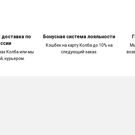
и доставка по
Бонусная система лояльности
Г
оссии
Кэшбек на карту Колба до 10% на
Мы
нах Колба или мы
следующий заказ.
воз
й, курьером.