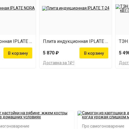
Плита индукционная IPLATE NORA
Плита индукционная IPLATE T-24
5 870 ₽
5 49
Доставка за 1₽ !
Доста
амогоноварение
Про самогоноварение