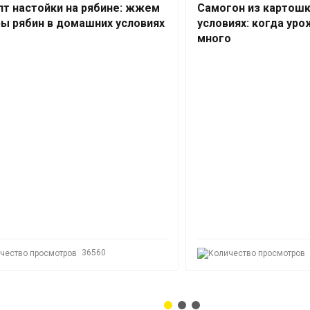
т настойки на рябине: жжем
Самогон из картош
ы рябин в домашних условиях
условиях: когда ур
много
36560