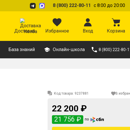
8 (800) 222-80-11
с 8:00 до 20:00
Доставка
Избранное
Вход
Корзина
База знаний
Онлайн-школа
8 (800) 222-80-1
Код товара:
9237881
В избра
22 200 ₽
21 756 ₽
по