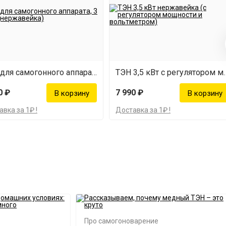
ТЭН для самогонного аппарата, 3 кВт (нержавейка)
ТЭН 3,5 кВт с регулятором мощн
0 ₽
7 990 ₽
вка за 1₽ !
Доставка за 1₽ !
Про самогоноварение