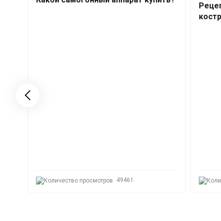
Рецеп
костр
для
49461