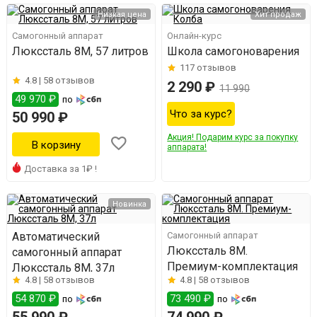
Низкая цена
Хит продаж
Самогонный аппарат
Онлайн-курс
Люкссталь 8М, 57 литров
Школа самогоноварения
117
отзывов
4.8 |
58 отзывов
2 290 ₽
11 990
49 970 ₽
по
Что за курс?
50 990 ₽
Акция! Подарим курс за покупку
аппарата!
Доставка за 1₽ !
Новинка
Автоматический
Самогонный аппарат
Люкссталь 8M.
самогонный аппарат
Премиум-комплектация
Люкссталь 8М, 37л
4.8 |
58 отзывов
4.8 |
58 отзывов
54 870 ₽
73 490 ₽
по
по