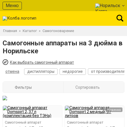
Меню
Норильск
Главная
Каталог
Самогоноварение
»
»
Самогонные аппараты на 3 дюйма в
Норильске
Как выбрать самогонный аппарат
отмена
дистилляторы
недорогие
от производителя
Фильтры
Сортировать
Новинка
Самогонный аппарат
Самогонный аппарат