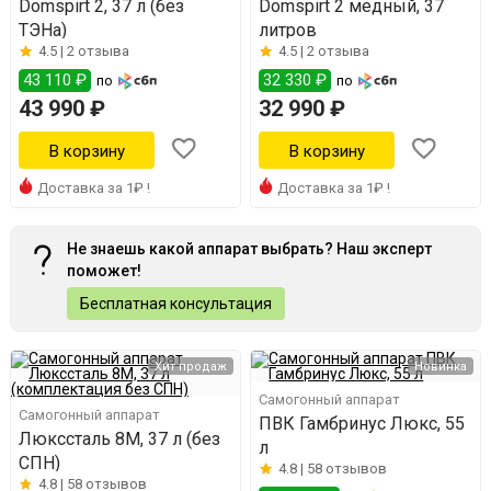
Domspirt 2, 37 л (без
Domspirt 2 медный, 37
ТЭНа)
литров
4.5 |
2 отзыва
4.5 |
2 отзыва
43 110 ₽
32 330 ₽
по
по
43 990 ₽
32 990 ₽
Доставка за 1₽ !
Доставка за 1₽ !
Не знаешь какой аппарат выбрать? Наш эксперт
поможет!
Бесплатная консультация
Хит продаж
Новинка
Самогонный аппарат
Самогонный аппарат
ПВК Гамбринус Люкс, 55
Люкссталь 8М, 37 л (без
л
СПН)
4.8 |
58 отзывов
4.8 |
58 отзывов