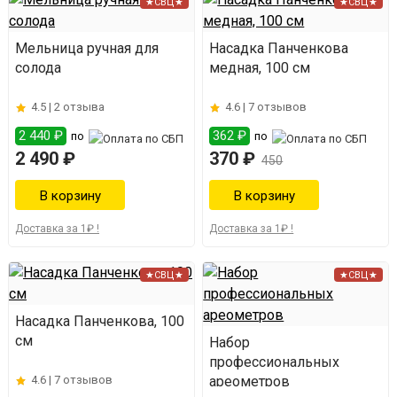
★СВЦ★
★СВЦ★
Мельница ручная для
Насадка Панченкова
солода
медная, 100 см
4.5 |
2 отзыва
4.6 |
7 отзывов
2 440 ₽
362 ₽
по
по
2 490 ₽
370 ₽
450
Доставка за 1₽ !
Доставка за 1₽ !
★СВЦ★
★СВЦ★
Насадка Панченкова, 100
см
Набор
профессиональных
4.6 |
7 отзывов
ареометров