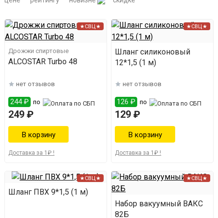
цене
рейтингу
новизне
скидке
★СВЦ★
★СВЦ★
Дрожжи спиртовые
Шланг силиконовый
ALCOSTAR Turbo 48
12*1,5 (1 м)
нет отзывов
нет отзывов
244 ₽
126 ₽
по
по
249 ₽
129 ₽
Доставка за 1₽ !
Доставка за 1₽ !
★СВЦ★
★СВЦ★
Шланг ПВХ 9*1,5 (1 м)
Набор вакуумный ВАКС
82Б