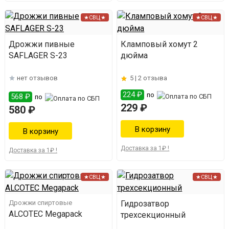
★СВЦ★
★СВЦ★
Дрожжи пивные
Кламповый хомут 2
SAFLAGER S-23
дюйма
нет отзывов
5 |
2 отзыва
224 ₽
по
568 ₽
по
229 ₽
580 ₽
Доставка за 1₽ !
Доставка за 1₽ !
★СВЦ★
★СВЦ★
Дрожжи спиртовые
Гидрозатвор
ALCOTEC Megapack
трехсекционный