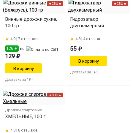
★СВЦ★
★СВЦ★
Винные дрожжи сухие,
Гидрозатвор
100 гр
двухкамерный
4.9 |
7 отзывов
4.8 |
4 отзыва
55 ₽
126 ₽
по
129 ₽
Доставка за 1₽ !
Доставка за 1₽ !
★СВЦ★
Дрожжи спиртовые
ХМЕЛЬНЫЕ, 100 г
4.8 |
8 отзывов