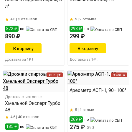
л*
4.8 |
5 отзывов
5 |
2 отзыва
872 ₽
293 ₽
по
по
890 ₽
299 ₽
Доставка за 1₽ !
Доставка за 1₽ !
★СВЦ★
★СВЦ★
Ареометр АСП-1, 90–100°
Дрожжи спиртовые
Хмельной Эксперт Турбо
48
5 |
1 отзыв
4.6 |
40 отзывов
269 ₽
по
275 ₽
185 ₽
по
390