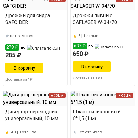
Дрожжи для сидра
Дрожжи пивные
SAFCIDER
SAFLAGER W-34/70
нет отзывов
5 |
1 отзыв
637 ₽
по
279 ₽
по
650 ₽
285 ₽
Доставка за 1₽ !
Доставка за 1₽ !
★СВЦ★
★СВЦ★
Дивертор-переходник
Шланг силиконовый
универсальный, 10 мм
6*1,5 (1 м)
4.3 |
3 отзыва
нет отзывов